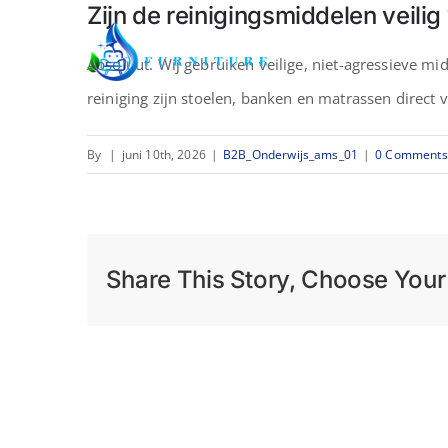
Zijn de reinigingsmiddelen veilig
Skip
to
Absoluut. Wij gebruiken veilige, niet-agressieve mi
content
reiniging zijn stoelen, banken en matrassen direct 
By
|
juni 10th, 2026
|
B2B_Onderwijs_ams_01
|
0 Comments
Share This Story, Choose Your 