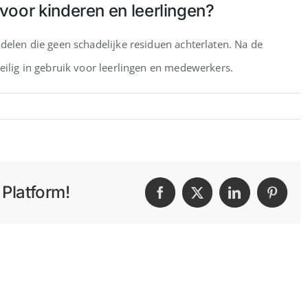
 voor kinderen en leerlingen?
Home
Over ons
ddelen die geen schadelijke residuen achterlaten. Na de
veilig in gebruik voor leerlingen en medewerkers.
Platform!
Facebook
X
LinkedIn
Pintere