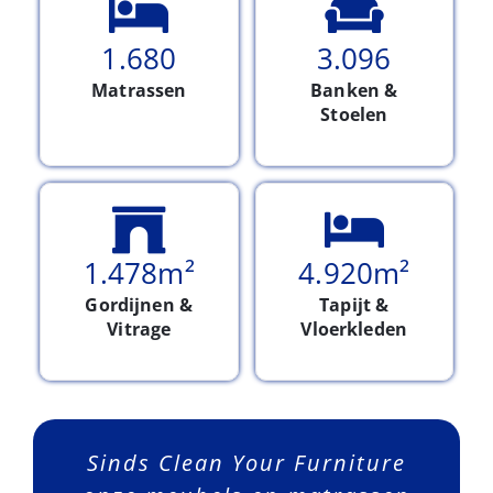
6.719
12.385
Matrassen
Banken &
Stoelen
5.914
m²
18.923
m²
Gordijnen &
Tapijt &
Vitrage
Vloerkleden
Wat me het meest opviel is de
Sinds Clean Your Furniture
We wilden een oplossing
De reiniging verliep