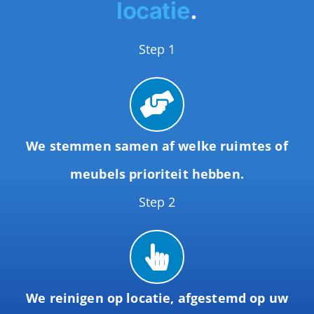
locatie
DEMO BOEKEN
.
Inspectie altijd gratis
Op locatie, geen transport
Advies op maat
Advies over beschermende behandeling
OFFERTE AANVRAGEN
Heel Amsterdam en regio
DEMO BOEKEN
Step 1
Vrijblijvende prijsopgave
OFFERTE AANVRAGEN
DEMO BOEKEN
DEMO BOEKEN
OFFERTE AANVRAGEN
We stemmen samen af welke ruimtes of
OFFERTE AANVRAGEN
meubels prioriteit hebben.
Step 2
We reinigen op locatie, afgestemd op uw