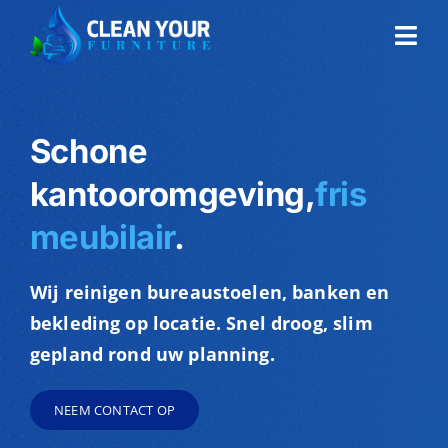
Skip
Togg
to
Navi
content
Home
Schone
Over ons
kantooromgeving,
fris
meubilair
.
Sectoren
Wij reinigen bureaustoelen, banken en
Demo
bekleding op locatie. Snel droog, slim
gepland rond uw planning.
Offerte
NEEM CONTACT OP
Contact