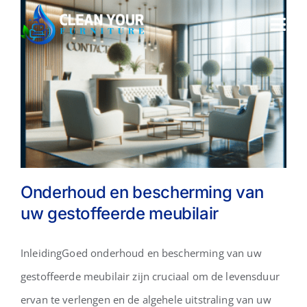
Skip
Togg
to
Navi
content
Home
Over ons
Sectoren
Onderhoud en bescherming van
Demo
uw gestoffeerde meubilair
Onderhoud en bescherming
Offerte
InleidingGoed onderhoud en bescherming van uw
van uw gestoffeerde
gestoffeerde meubilair zijn cruciaal om de levensduur
meubilair
Contact
ervan te verlengen en de algehele uitstraling van uw