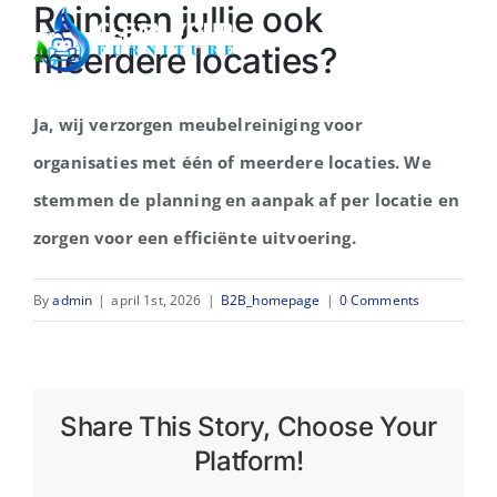
Reinigen jullie ook
Skip
Togg
meerdere locaties?
to
Navi
content
Home
Ja, wij verzorgen meubelreiniging voor
organisaties met één of meerdere locaties. We
Over ons
stemmen de planning en aanpak af per locatie en
zorgen voor een efficiënte uitvoering.
Sectoren
By
admin
|
april 1st, 2026
|
B2B_homepage
|
0 Comments
Demo
Offerte
Share This Story, Choose Your
Platform!
Contact