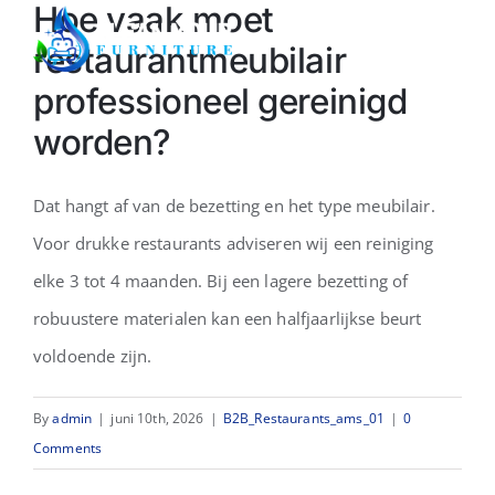
Hoe vaak moet
Skip
Togg
restaurantmeubilair
to
Navi
professioneel gereinigd
content
Home
worden?
Over ons
Dat hangt af van de bezetting en het type meubilair.
Voor drukke restaurants adviseren wij een reiniging
Sectoren
elke 3 tot 4 maanden. Bij een lagere bezetting of
robuustere materialen kan een halfjaarlijkse beurt
Demo
voldoende zijn.
Offerte
By
admin
|
juni 10th, 2026
|
B2B_Restaurants_ams_01
|
0
Comments
Contact