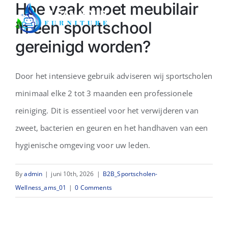
Hoe vaak moet meubilair
Skip
Togg
in een sportschool
to
Navi
gereinigd worden?
content
Home
Door het intensieve gebruik adviseren wij sportscholen
Over ons
minimaal elke 2 tot 3 maanden een professionele
reiniging. Dit is essentieel voor het verwijderen van
Sectoren
zweet, bacterien en geuren en het handhaven van een
hygienische omgeving voor uw leden.
Demo
By
admin
|
juni 10th, 2026
|
B2B_Sportscholen-
Offerte
Wellness_ams_01
|
0 Comments
Contact