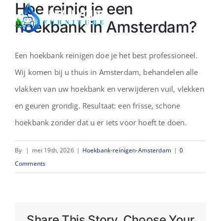
Hoe reinig je een
Skip
Togg
hoekbank in Amsterdam?
to
Navi
content
Home
Een hoekbank reinigen doe je het best professioneel.
Wij komen bij u thuis in Amsterdam, behandelen alle
Over ons
vlakken van uw hoekbank en verwijderen vuil, vlekken
en geuren grondig. Resultaat: een frisse, schone
Sectoren
hoekbank zonder dat u er iets voor hoeft te doen.
Demo
By
|
mei 19th, 2026
|
Hoekbank-reinigen-Amsterdam
|
0
Comments
Offerte
Contact
Share This Story, Choose Your