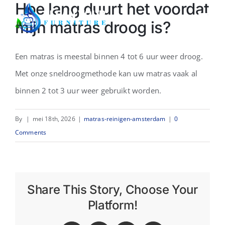
Hoe lang duurt het voordat
Skip
Togg
mijn matras droog is?
to
Navi
content
Home
Een matras is meestal binnen 4 tot 6 uur weer droog.
Met onze sneldroogmethode kan uw matras vaak al
Over ons
binnen 2 tot 3 uur weer gebruikt worden.
Sectoren
By
|
mei 18th, 2026
|
matras-reinigen-amsterdam
|
0
Comments
Demo
Offerte
Share This Story, Choose Your
Platform!
Contact