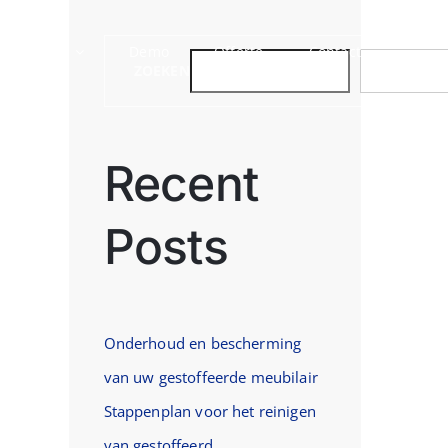
Sectoren
Demo
Offerte
Contact
ZOEKEN
ZOEKEN
Recent
Posts
st
Onderhoud en bescherming
van uw gestoffeerde meubilair
Stappenplan voor het reinigen
van gestoffeerd