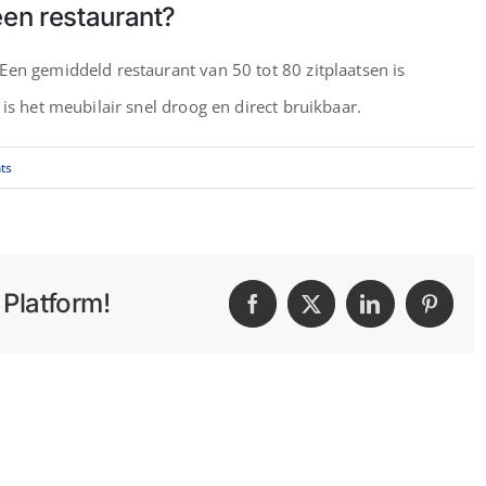
een restaurant?
Home
Over ons
Een gemiddeld restaurant van 50 tot 80 zitplaatsen is
is het meubilair snel droog en direct bruikbaar.
ts
Platform!
Facebook
X
LinkedIn
Pintere