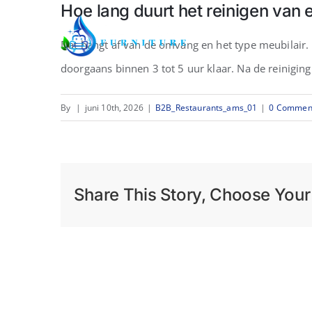
Hoe lang duurt het reinigen van 
Skip
to
Dat hangt af van de omvang en het type meubilair. 
content
doorgaans binnen 3 tot 5 uur klaar. Na de reiniging 
By
|
juni 10th, 2026
|
B2B_Restaurants_ams_01
|
0 Commen
Share This Story, Choose Your 