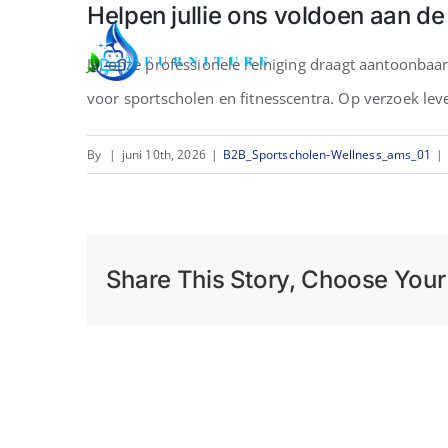
Helpen jullie ons voldoen aan 
Skip
to
Ja, onze professionele reiniging draagt aantoonbaa
content
voor sportscholen en fitnesscentra. Op verzoek lev
By
|
juni 10th, 2026
|
B2B_Sportscholen-Wellness_ams_01
|
Share This Story, Choose Your 