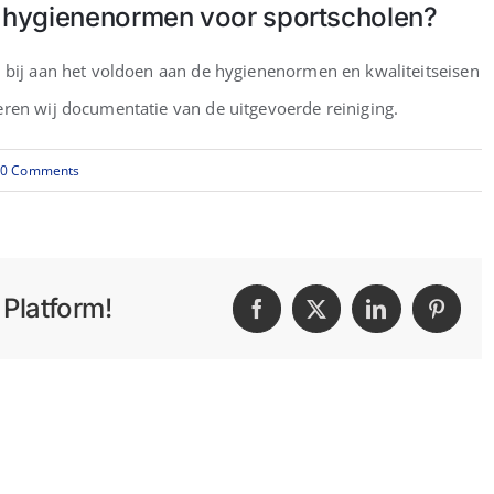
de hygienenormen voor sportscholen?
Home
Over ons
r bij aan het voldoen aan de hygienenormen en kwaliteitseisen
eren wij documentatie van de uitgevoerde reiniging.
0 Comments
Platform!
Facebook
X
LinkedIn
Pintere