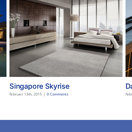
Singapore Skyrise
D
februari 13th, 2015
|
0 Comments
feb