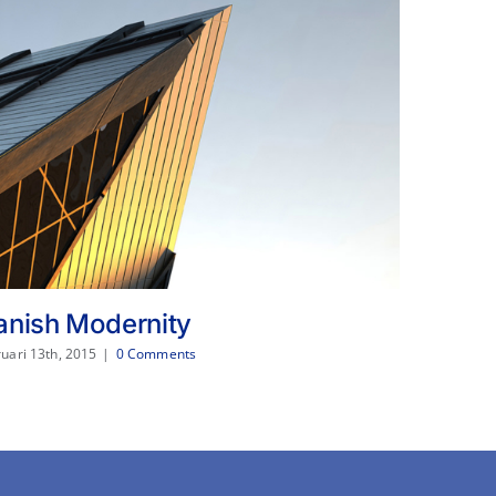
anish Modernity
West S
ruari 13th, 2015
|
0 Comments
februari 13th